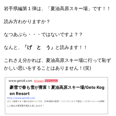
岩手県編第１弾は、「夏油高原スキー場」です！！
読み方わかりますか？
なつあぶら・・・ではないですよ？？
なんと、
「げ と う」
と読みます！！
これさえ分かれば、夏油高原スキー場に行って恥ず
かしい思いをすることはありません！(笑)
www.geto8.com
12 Users
10 Pockets
豪雪で春も雪が豊富！夏油高原スキー場/Geto Kog
en Resort
http://www.geto8.com
げとう高原スキー場の公式サイトです。日本屈指の積雪！ツリーランエリア新設！パウダースノーを満喫
した後は大展望露天風呂も楽しめます！