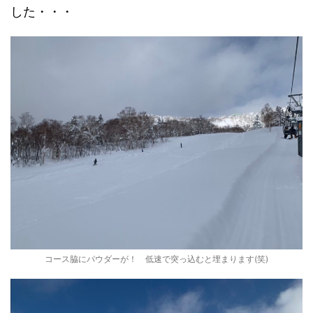
した・・・
コース脇にパウダーが！ 低速で突っ込むと埋まります(笑)