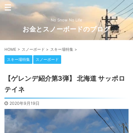
No Snow No Life
お金とスノーボードのブログ
HOME
>
スノーボード
>
スキー場特集
>
スキー場特集
スノーボード
【ゲレンデ紹介第3弾】 北海道 サッポロ
テイネ
2020年9月19日